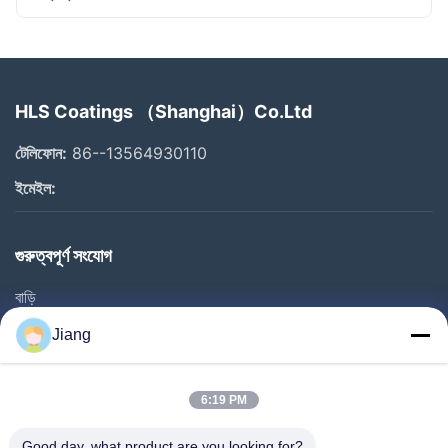
HLS Coatings （Shanghai）Co.Ltd
টেলিফোন:
86--13564930110
ইমেইল:
গুরুত্বপূর্ণ সংযোগ
বাড়ি
পণ্য
Jiang
ভিডিও
ভিআর শো
6:19 PM
আমাদের সম্বন্ধে
Good day, what product are you looking for?