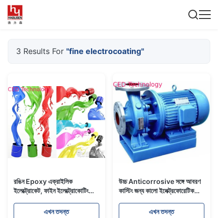
3 Results For
"fine electrocoating"
রঙিন Epoxy এক্রাইলিক
উচ্চ Anticorrosive সঙ্গে আবরণ
ইলেক্ট্রোকেট, ফাইন ইলেক্ট্রোকোটিং
কাস্টিং জন্য কালো ইলেক্ট্রফোরেটিক
কোন সংযোজন
পেইন্ট
এখন তদন্ত
এখন তদন্ত