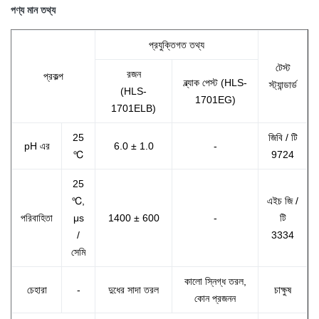
পণ্য মান তথ্য
প্রযুক্তিগত তথ্য
টেস্ট
রজন
প্রকল্প
ব্ল্যাক পেস্ট (HLS-
স্ট্যান্ডার্ড
(HLS-
1701EG)
1701ELB)
25
জিবি / টি
pH এর
6.0 ± 1.0
-
℃
9724
25
℃,
এইচ জি /
পরিবাহিতা
μs
1400 ± 600
-
টি
/
3334
সেমি
কালো স্নিগ্ধ তরল,
চেহারা
-
দুধের সাদা তরল
চাক্ষুষ
কোন প্রজনন