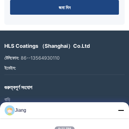
জমা দিন
HLS Coatings （Shanghai）Co.Ltd
টেলিফোন:
86--13564930110
ইমেইল:
গুরুত্বপূর্ণ সংযোগ
বাড়ি
পণ্য
Jiang
ভিডিও