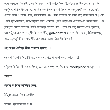
নতুন প্রজন্মের ইলেক্ট্রোফোয়টিক লেপ। এটা ক্যাথোডিক ইলেক্ট্রফোরেটিক লেপের আধুনিক
প্রযুক্তি প্রতিনিধিত্ব করে যা উচ্চ সম্পত্তি এবং পরিবেশগত বন্ধুত্বপূর্ণ কম খরচে.
এই
ধরনের আবরণ লেদার, টিন, ক্যাডমিয়াম এবং পারদ ইত্যাদি মত ভারী ধাতু ধারণ করে না। এটি
একটি দুটি-উপাদান, জল-বিযুক্ত রজন, এদিকে, পূর্বের পণ্যগুলির বৈশিষ্ট্যগুলি গ্রহণ করে, এবং
পুরোপুরি সমতল ইস্পাত শীটটি সামঞ্জস্য করতে পারে, প্রায় সব ধাতু ভিত্তি লেপ প্রয়োগ,
যেমন: ঠান্ডা এবং গরম ঘূর্ণিত ইস্পাত শীট, galvanized ইস্পাত শীট, অ্যালুমিনিয়াম পণ্য,
দস্তা-অ্যালুমিনিয়াম খাদ শীট এবং স্টেইনলেস স্টীল শীট ইত্যাদি।
এই পণ্যের বৈশিষ্ট্য নীচে দেখানো হয়েছে:

স্নান শক্তিশালী বিরোধী সংকোচন এবং বিরোধী দূষণ ক্ষমতা আছে।

শক্তিশালী বিরোধী ক্ষয় বৈশিষ্ট্য, ভাল লবণ স্প্রে প্রতিরোধের workpiece প্রান্ত।

প্রভৃতি
প্রধান উপাদান ম্যাট্রিক্স রজন:
নিষ্ক্রিয় এজেন্ট: জৈব অ্যাসিড
দ্রাবক: অ্যালকোহল ইথার