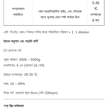
5-35
সংগ্রহস্থল
℃
কোন স্তরবিন্যাসিত রাষ্ট্র, এবং স্টোরেজ
স্থায়িত্ব
তাপমাত্রা
আগে তুলনায় কোন স্পষ্ট পার্থক্য ছিল
6 মাস
নোট: পিএইচ, রজন / বিশুদ্ধ পানির মধ্যে পরিবাহিতা পরিমাপ = 1: 1 dilution
ট্যাংক অনুপাত এবং পদ্ধতি ভর্তি
⑴ রোপণের
শর্ত
নমুনা পরিমাণ: 3000 ~ 5000g
কনটেইনার: 5 এল (ব্যাসার্ধ 16 সেমি)
ট্যাঙ্ক তাপমাত্রা: 28-30 ℃
সময়: 24 ~ 48Hr
মিশ্র শর্ত: প্রবর্তক ব্যাস 8cm (গতি 200rpm)
পণ্য ফিল্ম কর্মক্ষমতা