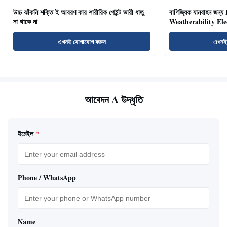
উচ্চ ঝাঁকনি শক্তি ই আবরণ কার শারীরিক পেইন্ট ভারী ধাতু
বাণিজ্যিক যানবাহন জন্
না থাকে না
Weatherability Elec
এখনই যোগাযোগ করুন
এখনই
আবেদন A উদ্ধৃতি
ইমেইল
*
Phone / WhatsApp
Name