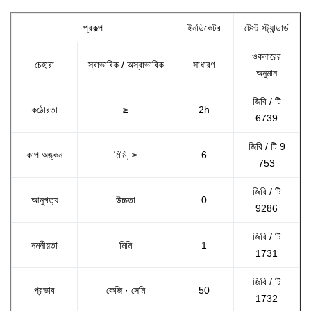
প্রকল্প
ইনডিকেটর
টেস্ট স্ট্যান্ডার্ড
ওকলারের
চেহারা
স্বাভাবিক / অস্বাভাবিক
সাধারণ
অনুমান
জিবি / টি
কঠোরতা
≥
2h
6739
জিবি / টি 9
কাপ অঙ্কন
মিমি, ≥
6
753
জিবি / টি
আনুগত্য
উচ্চতা
0
9286
জিবি / টি
নমনীয়তা
মিমি
1
1731
জিবি / টি
প্রভাব
কেজি · সেমি
50
1732