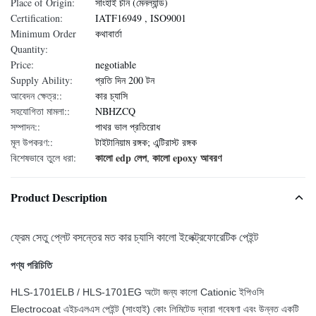
Place of Origin:
সাংহাই চীন (মেনল্যান্ড)
Certification:
IATF16949 , ISO9001
Minimum Order
কথাবার্তা
Quantity:
Price:
negotiable
Supply Ability:
প্রতি দিন 200 টন
আবেদন ক্ষেত্র::
কার চ্যাসি
সহযোগিতা মামলা::
NBHZCQ
সম্পাদন::
পাথর ভাল প্রতিরোধ
মূল উপকরণ::
টাইটানিয়াম রঙ্গক; এন্টিরাস্ট রঙ্গক
কালো edp লেপ
কালো epoxy আবরণ
বিশেষভাবে তুলে ধরা:
,
Product Description
ফ্রেম সেতু প্লেট বসন্তের মত কার চ্যাসি কালো ইলেক্ট্রফোরেটিক পেইন্ট
পণ্য পরিচিতি
HLS-1701ELB / HLS-1701EG অটো জন্য কালো Cationic ইপিওসি
Electrocoat এইচএলএস পেইন্ট (সাংহাই) কোং লিমিটেড দ্বারা গবেষণা এবং উন্নত একটি