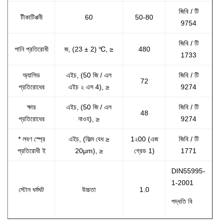
জিবি / টি
টীকাটিপ্পনী
60
50-80
9754
জিবি / টি
পানি প্রতিরোধী
জ, (23 ± 2) ℃, ≥
480
1733
অ্যাসিড
এইচ, (50 জি / এল
জিবি / টি
72
প্রতিরোধের
এইচ ২ এস 4), ≥
9274
ক্ষার
এইচ, (50 জি / এল
জিবি / টি
48
প্রতিরোধের
নাওহ), ≥
9274
* লবণ স্প্রে
এইচ, (ফিল্ম বেধ ≥
1২00 (এজ
জিবি / টি
প্রতিরোধী ই
20μm), ≥
গ্রেড 1)
1771
DIN55995-
1-2001
স্টোন ধর্মঘট
উচ্চতা
1.0
পদ্ধতি বি