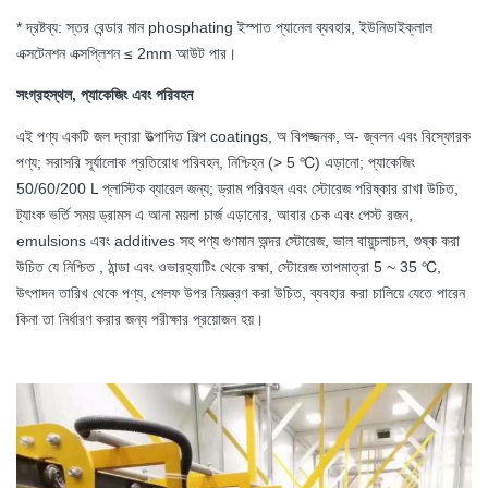
* দ্রষ্টব্য: স্তর বেন্ডার মান phosphating ইস্পাত প্যানেল ব্যবহার, ইউনিডাইক্লাল
এক্সটেনশন এক্সপ্লিশন ≤ 2mm আউট পার।
সংগ্রহস্থল, প্যাকেজিং এবং পরিবহন
এই পণ্য একটি জল দ্বারা উত্পাদিত শিল্প coatings, অ বিপজ্জনক, অ- জ্বলন এবং বিস্ফোরক
পণ্য;
সরাসরি সূর্যালোক প্রতিরোধ পরিবহন, নিশ্চিহ্ন (> 5 ℃) এড়ানো;
প্যাকেজিং
50/60/200 L প্লাস্টিক ব্যারেল জন্য;
ড্রাম পরিবহন এবং স্টোরেজ পরিষ্কার রাখা উচিত,
ট্যাংক ভর্তি সময় ড্রামস এ আনা ময়লা চার্জ এড়ানোর, আবার চেক এবং পেস্ট রজন,
emulsions এবং additives সহ পণ্য গুণমান অন্দর স্টোরেজ, ভাল বায়ুচলাচল, শুষ্ক করা
উচিত যে নিশ্চিত , ঠান্ডা এবং ওভারহ্যাটিং থেকে রক্ষা, স্টোরেজ তাপমাত্রা 5 ~ 35 ℃,
উৎপাদন তারিখ থেকে পণ্য, শেলফ উপর নিয়ন্ত্রণ করা উচিত, ব্যবহার করা চালিয়ে যেতে পারেন
কিনা তা নির্ধারণ করার জন্য পরীক্ষার প্রয়োজন হয়।