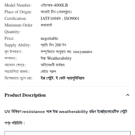
Model Number:
এইচআর-4000LB
Place of Origin:
সাংহাই চীন (মেনল্যান্ড)
Certification:
IATF16949 , ISO9001
Minimum Order
কথাবার্তা
Quantity:
Price:
negotiable
Supply Ability:
প্রতি দিন 200 টন
মূল উপকরণ::
সম্পূর্ণভাবে সংযুক্ত বহু- isocyanates
সম্পাদন::
উচ্চ Weatherability
আবেদন ক্ষেত্র::
অতিবেগুনী বার্ধক্য
সহযোগিতা মামলা::
মেইড গ্রুপ
ইপ্প পেইন্ট
ই কোট অ্যালুমিনিয়াম
বিশেষভাবে তুলে ধরা:
,
Product Description
UV বিকিরণ resiistance সঙ্গে উচ্চ weatherability রঙিন ইলেক্ট্রফোরেটিক পেইন্ট
পণ্য পরিচিতি :