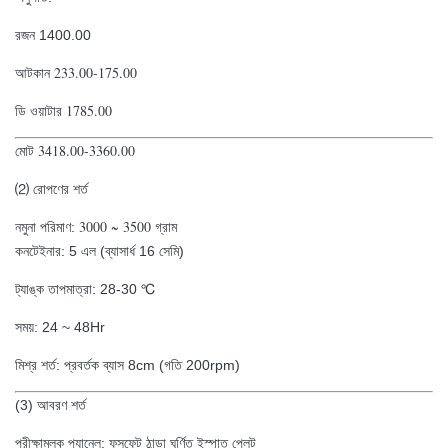
রজন 1400.00
233.00-175.00
আটকান
1785.00
ডি ওয়াটার
3418.00-3360.00
মোট
⑵ রোপণের শর্ত
3000 ~ 3500 গ্রাম
নমুনা পরিমাণ:
কনটেইনার: 5 এল (ব্যাসার্ধ 16 সেমি)
ট্যাঙ্ক তাপমাত্রা: 28-30 ℃
সময়: 24 ~ 48Hr
মিশ্র শর্ত: প্রবর্তক ব্যাস 8cm (গতি 200rpm)
(3) আবরণ শর্ত
পরীক্ষামূলক প্যানেল: ফসফেট ঠান্ডা ঘূর্ণিত ইস্পাত প্লেট