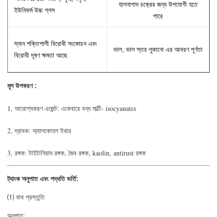
হালনাগাদ চক্রের জন্য উপযোগী হতে
ইউনিফর্ম উচ্চ গ্লস
পারে
স্নান শক্তিশালী বিরোধী সংকোচন এবং
ভাল, ভাল স্তর লুকানো এর আবরণ পূর্ণতা
বিরোধী দূষণ ক্ষমতা আছে
মূল উপকরণ :
1, আরোগ্যকরণ এজেন্ট: একেবারে বন্ধ মাল্টি- isocyanates
2, দ্রাবক: অ্যালকোহল ইথার
3, রঙ্গক: টাইটানিয়াম রঙ্গক, জৈব রঙ্গক, kaolin, antirust রঙ্গক
ট্যাংক অনুপাত এবং পদ্ধতি ভর্তি:
⑴ বাথ প্রস্তুতি
অনুপাত: