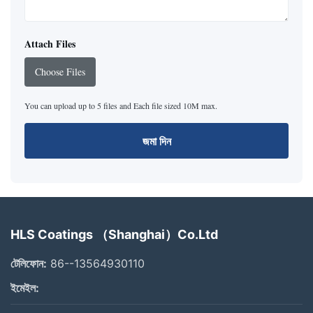
Attach Files
Choose Files
You can upload up to 5 files and Each file sized 10M max.
জমা দিন
HLS Coatings （Shanghai）Co.Ltd
টেলিফোন:
86--13564930110
ইমেইল: