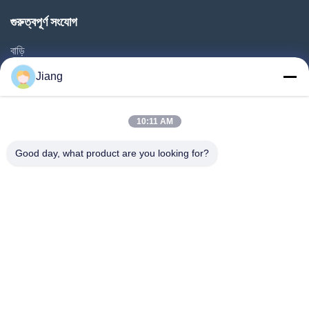
গুরুত্বপূর্ণ সংযোগ
বাড়ি
পণ্য
Jiang
ভিডিও
ভিআর শো
10:11 AM
আমাদের সম্বন্ধে
Good day, what product are you looking for?
কারখানা পরিদর্শন
গুণমান নিয়ন্ত্রণ
আমাদের সাথে যোগাযোগ
একটি উদ্ধৃতি অনুরোধ করুন
Follow Us