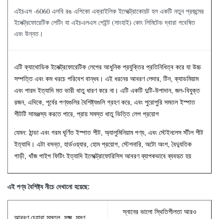
এইচএস -6060 এলবি রঙ এপিকো এক্রাইলিক ইলেক্ট্রোকোয়ট হল একটি নতুন প্রজন্মের
ইলেক্ট্রফোরেটিক লেটিং যা এইচএলএস পেইন্ট (সাংহাই) কোং লিমিটেড দ্বারা গবেষিত
এবং উন্নত।
এটি ক্যাথোডিক ইলেক্ট্রফোরেটিক লেপের আধুনিক প্রযুক্তির প্রতিনিধিত্ব করে যা উচ্চ
সম্পত্তি এবং কম খরচে পরিবেশ বান্ধব।
এই ধরনের আবরণ লেদার, টিন, ক্যাডমিয়াম
এবং পারদ ইত্যাদি মত ভারী ধাতু ধারণ করে না। এটি একটি দুটি-উপাদান, জল-বিযুক্ত
রজন, এদিকে, পূর্বের পণ্যগুলির বৈশিষ্ট্যগুলি গ্রহণ করে, এবং পুরোপুরি সমতল ইস্পাত
শীটটি সামঞ্জস্য করতে পারে, প্রায় সমস্ত ধাতু ভিত্তি লেপ প্রয়োগ
যেমন: ঠান্ডা এবং গরম ঘূর্ণিত ইস্পাত শীট, অ্যালুমিনিয়াম পণ্য, এবং স্টেইনলেস স্টীল শীট
ইত্যাদি। এটা বসন্ত, হার্ডওয়্যার, হোম প্রয়োগ, স্টেশনারি, অটো অংশ, বৈদ্যুতিক
গাড়ী, খাঁজ পাইপ ফিটিং ইত্যাদি ইলেক্ট্রোফোরিসিস আবরণ ব্যাপকভাবে ব্যবহৃত হয়
এই পণ্য বৈশিষ্ট্য নীচে দেখানো হয়েছে:
স্নানের ভালো স্থিতিশীলতা আরও
আবরণ চেহারা সমতল, সূক্ষ্ম, মসৃণ,