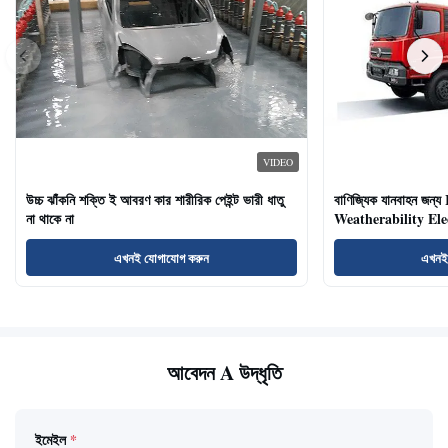
VIDEO
উচ্চ ঝাঁকনি শক্তি ই আবরণ কার শারীরিক পেইন্ট ভারী ধাতু
বাণিজ্যিক যানবাহন জন্
না থাকে না
Weatherability Elec
এখনই যোগাযোগ করুন
এখনই
আবেদন A উদ্ধৃতি
ইমেইল
*