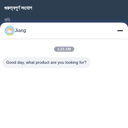
গুরুত্বপূর্ণ সংযোগ
বাড়ি
পণ্য
Jiang
ভিডিও
ভিআর শো
1:21 AM
আমাদের সম্বন্ধে
Good day, what product are you looking for?
কারখানা পরিদর্শন
গুণমান নিয়ন্ত্রণ
আমাদের সাথে যোগাযোগ
একটি উদ্ধৃতি অনুরোধ করুন
Follow Us