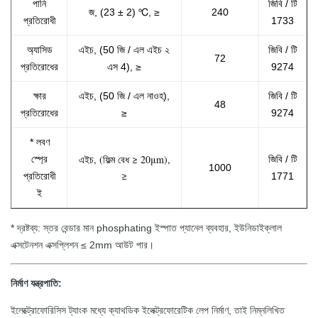
পানি
জিবি / টি
জ, (23 ± 2) ℃, ≥
240
প্রতিরোধী
1733
অ্যাসিড
এইচ, (50 জি / এল এইচ ২
জিবি / টি
72
প্রতিরোধের
এস 4), ≥
9274
ক্ষার
এইচ, (50 জি / এল নাওহ),
জিবি / টি
48
প্রতিরোধের
≥
9274
* লবণ
এইচ, (ফিল্ম বেধ ≥ 20μm),
স্প্রে
জিবি / টি
1000
≥
প্রতিরোধী
1771
ই
* দ্রষ্টব্য: স্তর বেন্ডার মান phosphating ইস্পাত প্যানেল ব্যবহার, ইউনিডাইক্লাল
এক্সটেনশন এক্সপ্লিশন ≤ 2mm আউট পার।
নির্মাণ যন্ত্রপাতি:
ইলেক্ট্রোফোরিসিস ট্যাংক মধ্যে ক্যাথডিক ইলেক্ট্রফোরেটিক লেপ নির্মাণ, তাই নিম্নলিখিত