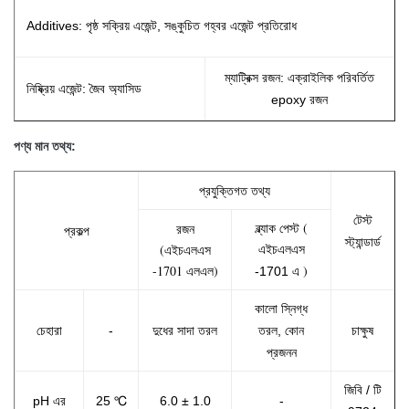
Additives: পৃষ্ঠ সক্রিয় এজেন্ট, সঙ্কুচিত গহ্বর এজেন্ট প্রতিরোধ
ম্যাট্রিক্স রজন: এক্রাইলিক পরিবর্তিত
নিষ্ক্রিয় এজেন্ট: জৈব অ্যাসিড
epoxy রজন
পণ্য মান তথ্য:
প্রযুক্তিগত তথ্য
টেস্ট
ব্ল্যাক পেস্ট (
রজন
প্রকল্প
স্ট্যান্ডার্ড
(এইচএলএস
এইচএলএস
-1701 এলএল)
)
-1701 এ
কালো
স্নিগ্ধ
চেহারা
-
দুধের সাদা তরল
তরল, কোন
চাক্ষুষ
প্রজনন
জিবি / টি
pH এর
25 ℃
6.0 ± 1.0
-