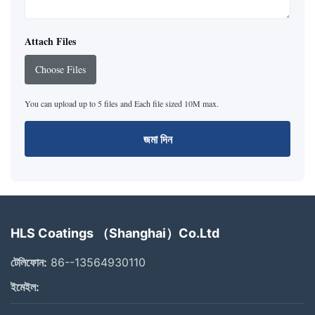
Attach Files
Choose Files
You can upload up to 5 files and Each file sized 10M max.
জমা দিন
HLS Coatings （Shanghai）Co.Ltd
টেলিফোন:
86--13564930110
ইমেইল: