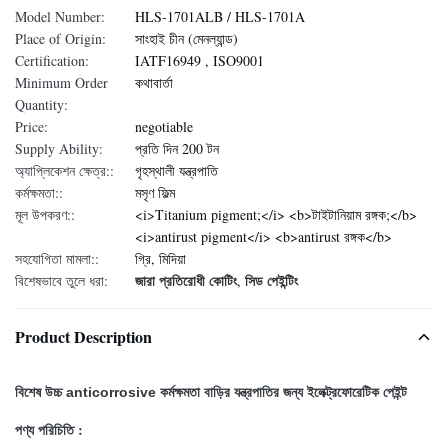
Model Number:
HLS-1701ALB / HLS-1701A
Place of Origin:
সাংহাই চীন (মেনল্যান্ড)
Certification:
IATF16949 , ISO9001
Minimum Order
কথাবার্তা
Quantity:
Price:
negotiable
Supply Ability:
প্রতি দিন 200 টন
অ্যাপ্লিকেশন ক্ষেত্র::
গৃহস্থালী যন্ত্রপাতি
কর্মক্ষমতা::
মসৃণ ফিল্ম
মূল উপকরণ::
<i>Titanium pigment;</i> <b>টাইটানিয়াম রঙ্গক;</b>
<i>antirust pigment</i> <b>antirust রঙ্গক</b>
সহযোগিতা মামলা::
গ্রি, মিদিয়া
জারা প্রতিরোধী কোটিং
সিড পেইন্টিং
বিশেষভাবে তুলে ধরা:
,
Product Description
বিশেষ উচ্চ anticorrosive কর্মক্ষমতা বাড়ির যন্ত্রপাতির জন্য ইলেক্ট্রফোরেটিক পেইন্ট
পণ্য পরিচিতি :