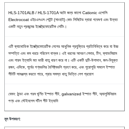
HLS-1701ALB / HLS-1701A অটো জন্য কালো Cationic এপোসি
Electrocoat এইচএলএস পেইন্ট (সাংহাই) কোং লিমিটেড দ্বারা গবেষণা এবং উন্নত
একটি নতুন প্রজন্মের ইলেক্ট্রফোরেটিক লেটিং।
এটি ক্যাথোডিক ইলেক্ট্রফোরেটিক লেপের আধুনিক প্রযুক্তির প্রতিনিধিত্ব করে যা উচ্চ
সম্পত্তি এবং কম খরচে পরিবেশ বান্ধব।
এই ধরনের আবরণ লেদার, টিন, ক্যাডমিয়াম
এবং পারদ ইত্যাদি মত ভারী ধাতু ধারণ করে না। এটি একটি দুটি-উপাদান, জল-বিযুক্ত
রজন, এদিকে, পূর্বের পণ্যগুলির বৈশিষ্ট্যগুলি গ্রহণ করে, এবং পুরোপুরি সমতল ইস্পাত
শীটটি সামঞ্জস্য করতে পারে, প্রায় সমস্ত ধাতু ভিত্তি লেপ প্রয়োগ
যেমন: ঠান্ডা এবং গরম ঘূর্ণিত ইস্পাত শীট, galvanized ইস্পাত শীট, অ্যালুমিনিয়াম
পণ্য এবং স্টেইনলেস স্টীল শীট ইত্যাদি
মূল উপকরণ: