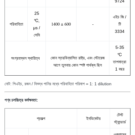
9724
25
এইচ জি /
℃,
1400 ± 600
পরিবাহিতা
-
টি
μs /
3334
সেমি
5-35
℃
কোন স্তরবিন্যাসিত রাষ্ট্র, এবং স্টোরেজ
সংগ্রহস্থল স্থায়িত্ব
তাপমাত্রা
আগে তুলনায় কোন স্পষ্ট পার্থক্য ছিল
1 বছর
নোট: পিএইচ, রজন / বিশুদ্ধ পানির মধ্যে পরিবাহিতা পরিমাপ = 1: 1 dilution
পণ্য চলচ্চিত্র কর্মক্ষমতা:
টেস্ট
প্রকল্প
ইনডিকেটর
স্ট্যান্ডার্ড
ওকলারের