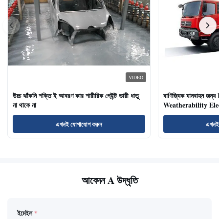
VIDEO
উচ্চ ঝাঁকনি শক্তি ই আবরণ কার শারীরিক পেইন্ট ভারী ধাতু
বাণিজ্যিক যানবাহন জন্
না থাকে না
Weatherability Elec
এখনই যোগাযোগ করুন
এখনই
আবেদন A উদ্ধৃতি
ইমেইল
*